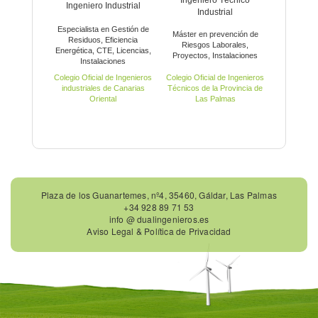
Ingeniero Técnico
Ingeniero Industrial
Industrial
Especialista en Gestión de
Máster en prevención de
Residuos, Eficiencia
Riesgos Laborales,
Energética, CTE, Licencias,
Proyectos, Instalaciones
Instalaciones
Colegio Oficial de Ingenieros
Colegio Oficial de Ingenieros
industriales de Canarias
Técnicos de la Provincia de
Oriental
Las Palmas
Plaza de los Guanartemes, nº4, 35460, Gáldar, Las Palmas
+34 928 89 71 53
info @ dualingenieros.es
Aviso Legal & Política de Privacidad